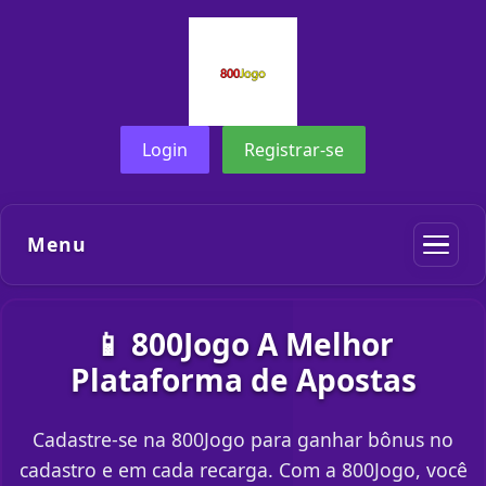
Login
Registrar-se
Menu
📱 800Jogo A Melhor
Plataforma de Apostas
Cadastre-se na 800Jogo para ganhar bônus no
cadastro e em cada recarga. Com a 800Jogo, você