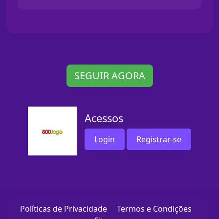
SEGUIR AGORA
Acessos
Login
Registrar-se
Políticas de Privacidade
Termos e Condições