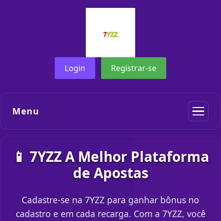
Login
Registrar-se
Menu
📱 7YZZ A Melhor Plataforma
de Apostas
Cadastre-se na 7YZZ para ganhar bônus no
cadastro e em cada recarga. Com a 7YZZ, você