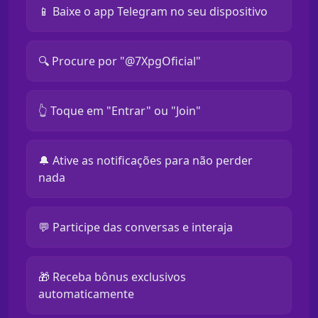
📱 Baixe o app Telegram no seu dispositivo
🔍 Procure por "@7XpgOficial"
👆 Toque em "Entrar" ou "Join"
🔔 Ative as notificações para não perder
nada
💬 Participe das conversas e interaja
🎁 Receba bônus exclusivos
automaticamente