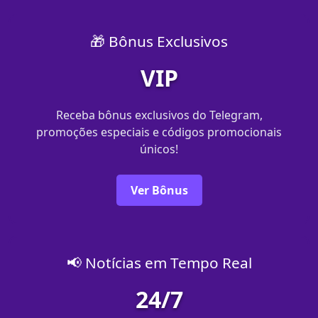
🎁 Bônus Exclusivos
VIP
Receba bônus exclusivos do Telegram,
promoções especiais e códigos promocionais
únicos!
Ver Bônus
📢 Notícias em Tempo Real
24/7