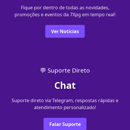
Fique por dentro de todas as novidades,
promoções e eventos da 7Xpg em tempo real!
Ver Notícias
💬 Suporte Direto
Chat
Suporte direto via Telegram, respostas rápidas e
atendimento personalizado!
Falar Suporte