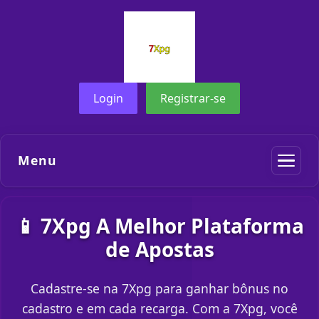
Login
Registrar-se
Menu
📱 7Xpg A Melhor Plataforma
de Apostas
Cadastre-se na 7Xpg para ganhar bônus no
cadastro e em cada recarga. Com a 7Xpg, você