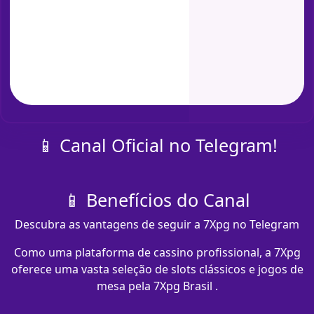
📱 Canal Oficial no Telegram!
📱 Benefícios do Canal
Descubra as vantagens de seguir a 7Xpg no Telegram
Como uma plataforma de cassino profissional, a 7Xpg
oferece uma vasta seleção de slots clássicos e jogos de
mesa pela 7Xpg Brasil .