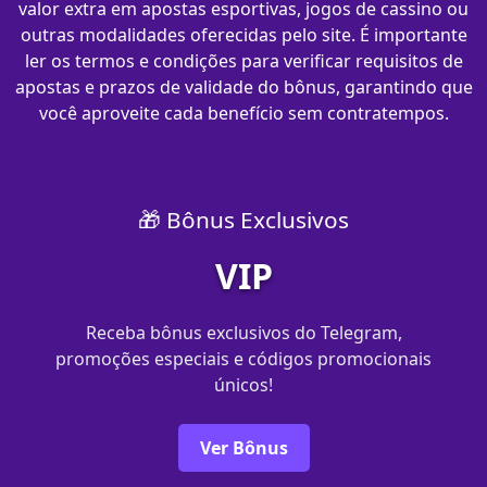
valor extra em apostas esportivas, jogos de cassino ou
outras modalidades oferecidas pelo site. É importante
ler os termos e condições para verificar requisitos de
apostas e prazos de validade do bônus, garantindo que
você aproveite cada benefício sem contratempos.
🎁 Bônus Exclusivos
VIP
Receba bônus exclusivos do Telegram,
promoções especiais e códigos promocionais
únicos!
Ver Bônus