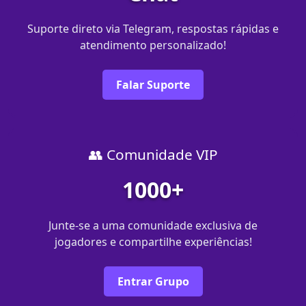
Suporte direto via Telegram, respostas rápidas e
atendimento personalizado!
Falar Suporte
👥 Comunidade VIP
1000+
Junte-se a uma comunidade exclusiva de
jogadores e compartilhe experiências!
Entrar Grupo