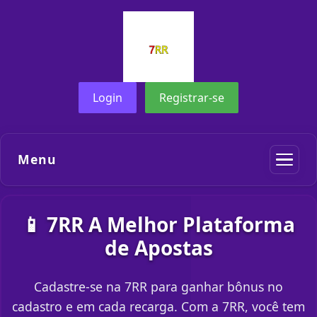
Login
Registrar-se
Menu
📱 7RR A Melhor Plataforma
de Apostas
Cadastre-se na 7RR para ganhar bônus no
cadastro e em cada recarga. Com a 7RR, você tem