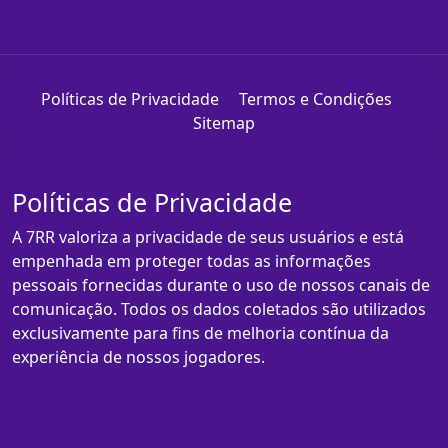
Políticas de Privacidade
Termos e Condições
Sitemap
Políticas de Privacidade
A 7RR valoriza a privacidade de seus usuários e está
empenhada em proteger todas as informações
pessoais fornecidas durante o uso de nossos canais de
comunicação. Todos os dados coletados são utilizados
exclusivamente para fins de melhoria contínua da
experiência de nossos jogadores.