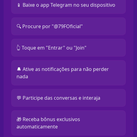
📱 Baixe o app Telegram no seu dispositivo
🔍 Procure por "@79FOficial"
👆 Toque em "Entrar" ou "Join"
🔔 Ative as notificações para não perder
nada
💬 Participe das conversas e interaja
🎁 Receba bônus exclusivos
automaticamente