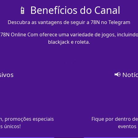
📱 Benefícios do Canal
Descubra as vantagens de seguir a 78N no Telegram
s.78N Online Com oferece uma variedade de jogos, incluindo 
blackjack e roleta.
sivos
📢 Notí
m, promoções especiais
Fique por dentro d
s únicos!
eventos