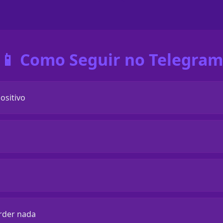
📱 Como Seguir no Telegram
ositivo
erder nada