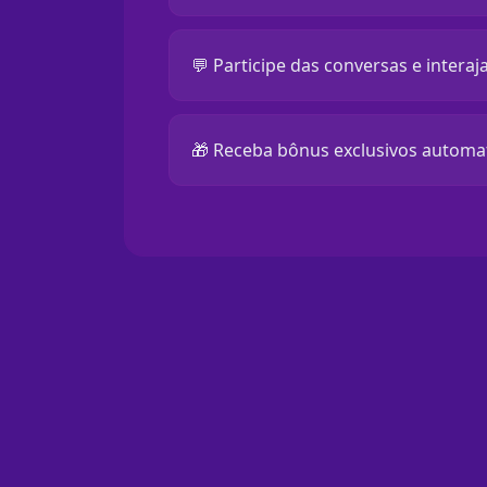
💬 Participe das conversas e interaj
🎁 Receba bônus exclusivos autom