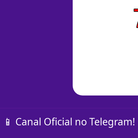
📱 Canal Oficial no Telegram!