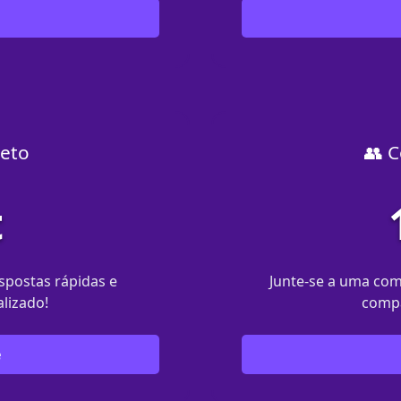
reto
👥 
t
espostas rápidas e
Junte-se a uma com
lizado!
compa
e