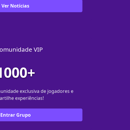
Ver Notícias
Comunidade VIP
1000+
unidade exclusiva de jogadores e
rtilhe experiências!
Entrar Grupo