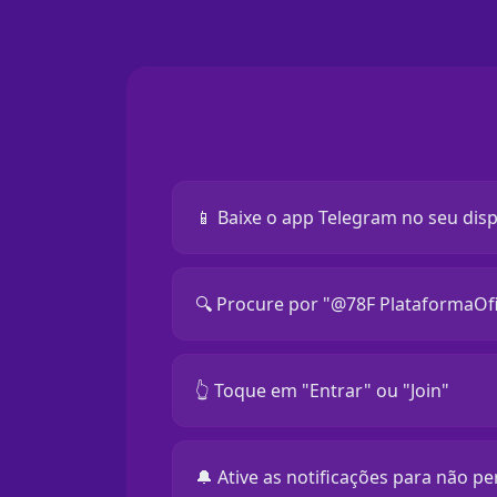
📱 Baixe o app Telegram no seu disp
🔍 Procure por "@78F PlataformaOfi
👆 Toque em "Entrar" ou "Join"
🔔 Ative as notificações para não p