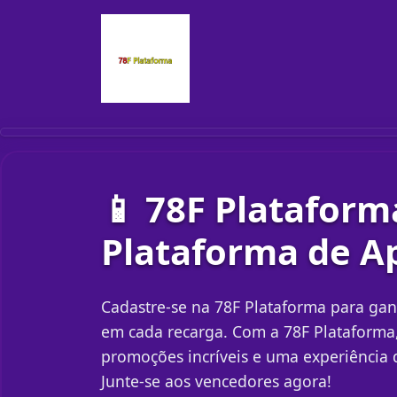
📱 78F Plataform
Plataforma de A
Cadastre-se na 78F Plataforma para ga
em cada recarga. Com a 78F Plataforma,
promoções incríveis e uma experiência d
Junte-se aos vencedores agora!