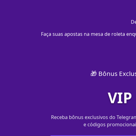
De
Faça suas apostas na mesa de roleta enq
🎁 Bônus Exclu
VIP
Receba bônus exclusivos do Telegra
e códigos promocionai