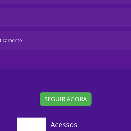
a
aticamente
SEGUIR AGORA
Acessos