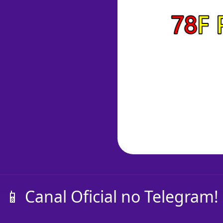
📱 Canal Oficial no Telegram!