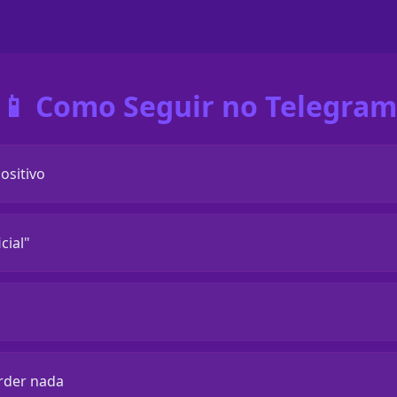
📱 Como Seguir no Telegram
ositivo
cial"
erder nada