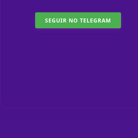
SEGUIR NO TELEGRAM