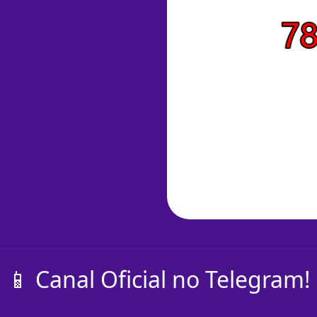
📱 Canal Oficial no Telegram!