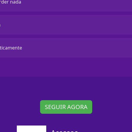
erder nada
a
aticamente
SEGUIR AGORA