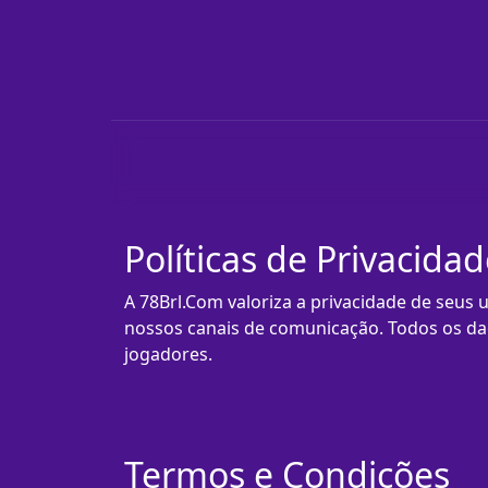
Políticas de Privacida
A 78Brl.Com valoriza a privacidade de seus
nossos canais de comunicação. Todos os dad
jogadores.
Termos e Condições