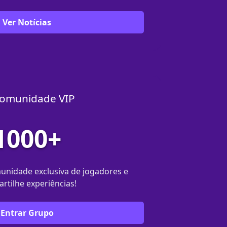
Ver Notícias
Comunidade VIP
1000+
unidade exclusiva de jogadores e
rtilhe experiências!
Entrar Grupo