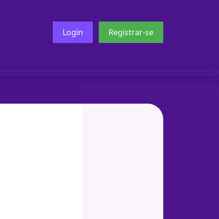
Login
Registrar-se