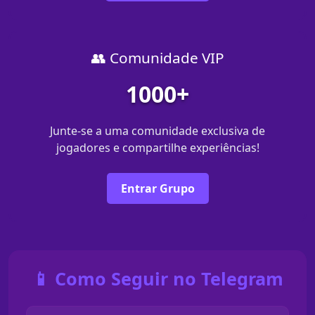
👥 Comunidade VIP
1000+
Junte-se a uma comunidade exclusiva de
jogadores e compartilhe experiências!
Entrar Grupo
📱 Como Seguir no Telegram