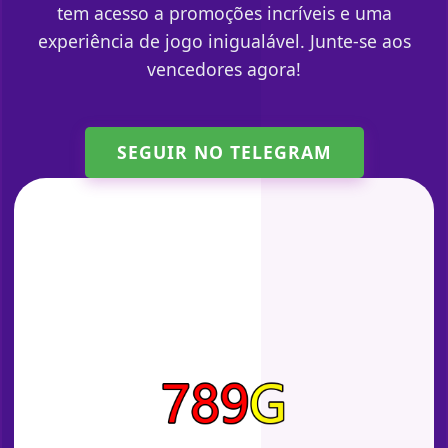
tem acesso a promoções incríveis e uma
experiência de jogo inigualável. Junte-se aos
vencedores agora!
SEGUIR NO TELEGRAM