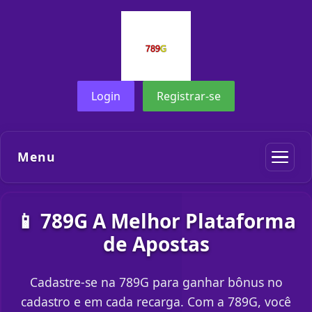
Login
Registrar-se
Menu
📱 789G A Melhor Plataforma
de Apostas
Cadastre-se na 789G para ganhar bônus no
cadastro e em cada recarga. Com a 789G, você