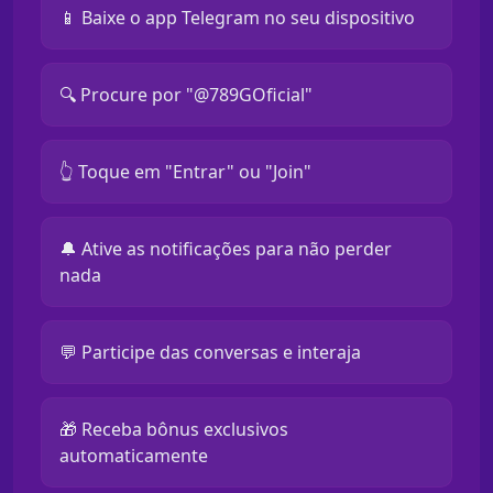
📱 Baixe o app Telegram no seu dispositivo
🔍 Procure por "@789GOficial"
👆 Toque em "Entrar" ou "Join"
🔔 Ative as notificações para não perder
nada
💬 Participe das conversas e interaja
🎁 Receba bônus exclusivos
automaticamente