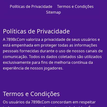
Políticas de Privacidade
Termos e Condições
Sitemap
Políticas de Privacidade
A 789Br.Com valoriza a privacidade de seus usuários e
está empenhada em proteger todas as informações
pessoais fornecidas durante o uso de nossos canais de
comunicação. Todos os dados coletados são utilizados
exclusivamente para fins de melhoria contínua da
experiência de nossos jogadores.
Termos e Condições
Os usuários da 789Br.Com concordam em respeitar