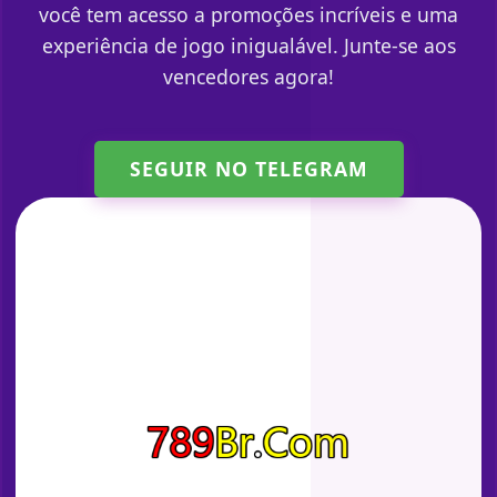
você tem acesso a promoções incríveis e uma
experiência de jogo inigualável. Junte-se aos
vencedores agora!
SEGUIR NO TELEGRAM