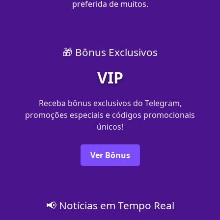
preferida de muitos.
🎁 Bônus Exclusivos
VIP
Receba bônus exclusivos do Telegram,
promoções especiais e códigos promocionais
únicos!
Ver Bônus
📢 Notícias em Tempo Real