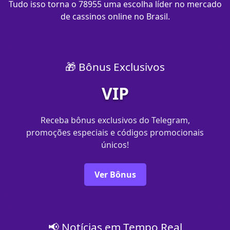
Tudo isso torna o 78955 uma escolha líder no mercado
de cassinos online no Brasil.
🎁 Bônus Exclusivos
VIP
Receba bônus exclusivos do Telegram,
promoções especiais e códigos promocionais
únicos!
Ver Bônus
📢 Notícias em Tempo Real