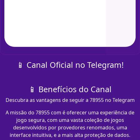
📱 Canal Oficial no Telegram!
📱 Benefícios do Canal
Descubra as vantagens de seguir a 78955 no Telegram
A missão do 78955 com​ é oferecer uma experiência de
jogo segura, com uma vasta coleção de jogos
desenvolvidos por provedores renomados, uma
interface intuitiva, e a mais alta proteção de dados.