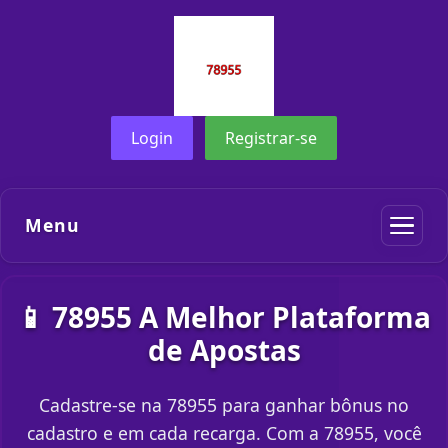
Login
Registrar-se
Menu
📱 78955 A Melhor Plataforma
de Apostas
Cadastre-se na 78955 para ganhar bônus no
cadastro e em cada recarga. Com a 78955, você