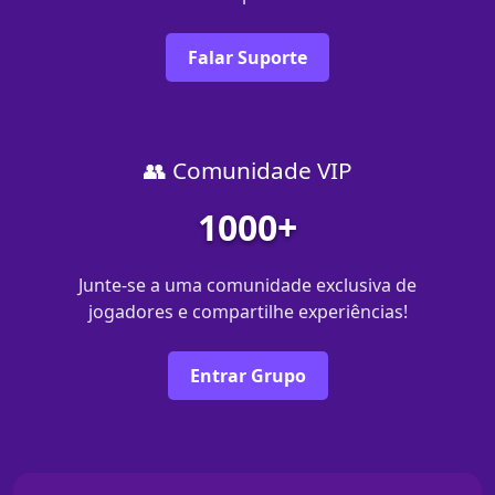
Falar Suporte
👥 Comunidade VIP
1000+
Junte-se a uma comunidade exclusiva de
jogadores e compartilhe experiências!
Entrar Grupo