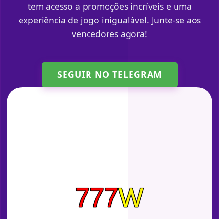
tem acesso a promoções incríveis e uma
experiência de jogo inigualável. Junte-se aos
vencedores agora!
SEGUIR NO TELEGRAM