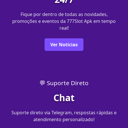
Fique por dentro de todas as novidades,
promoções e eventos da 777Slot Apk em tempo
real!
Ver Notícias
💬 Suporte Direto
Chat
Suporte direto via Telegram, respostas rápidas e
atendimento personalizado!