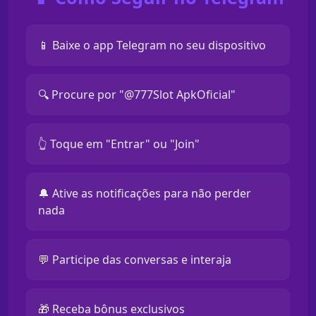
📱 Baixe o app Telegram no seu dispositivo
🔍 Procure por "@777Slot ApkOficial"
👆 Toque em "Entrar" ou "Join"
🔔 Ative as notificações para não perder
nada
💬 Participe das conversas e interaja
🎁 Receba bônus exclusivos