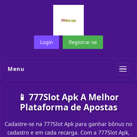
Login
Registrar-se
Menu
📱 777Slot Apk A Melhor
Plataforma de Apostas
Cadastre-se na 777Slot Apk para ganhar bônus no
cadastro e em cada recarga. Com a 777Slot Apk,