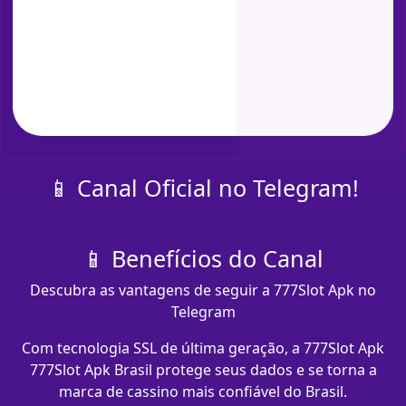
📱 Canal Oficial no Telegram!
📱 Benefícios do Canal
Descubra as vantagens de seguir a 777Slot Apk no
Telegram
Com tecnologia SSL de última geração, a 777Slot Apk
777Slot Apk Brasil protege seus dados e se torna a
marca de cassino mais confiável do Brasil.