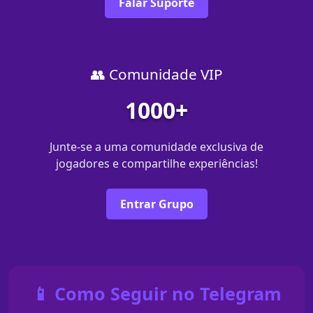
Falar Suporte
👥 Comunidade VIP
1000+
Junte-se a uma comunidade exclusiva de
jogadores e compartilhe experiências!
Entrar Grupo
📱 Como Seguir no Telegram