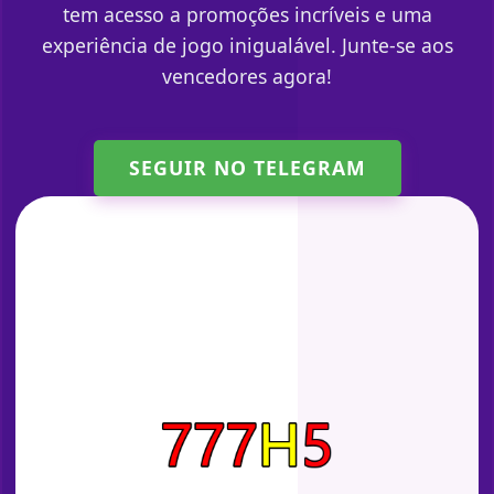
tem acesso a promoções incríveis e uma
experiência de jogo inigualável. Junte-se aos
vencedores agora!
SEGUIR NO TELEGRAM