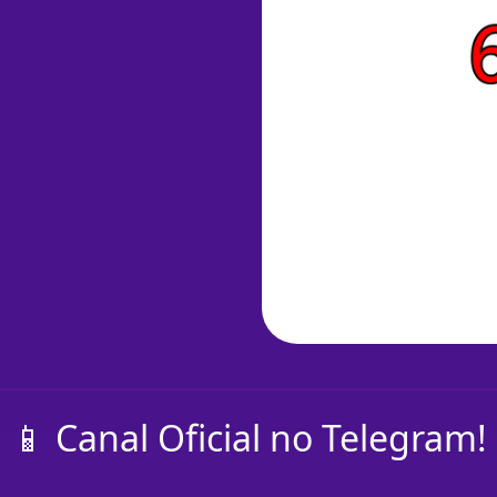
📱 Canal Oficial no Telegram!