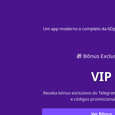
Um app moderno e completo da 6Dpg B
🎁 Bônus Exclu
VIP
Receba bônus exclusivos do Telegra
e códigos promocionai
Ver Bônus