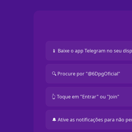
📱 Baixe o app Telegram no seu disp
🔍 Procure por "@6DpgOficial"
👆 Toque em "Entrar" ou "Join"
🔔 Ative as notificações para não p