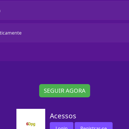
a
aticamente
SEGUIR AGORA
Acessos
Login
Registrar-se