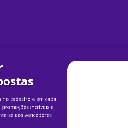
r
postas
 no cadastro e em cada
 promoções incríveis e
unte-se aos vencedores