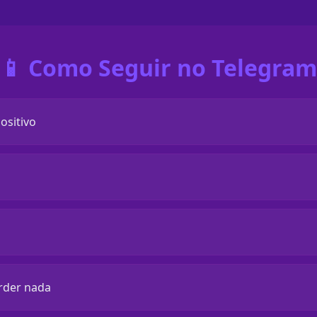
📱 Como Seguir no Telegram
ositivo
erder nada