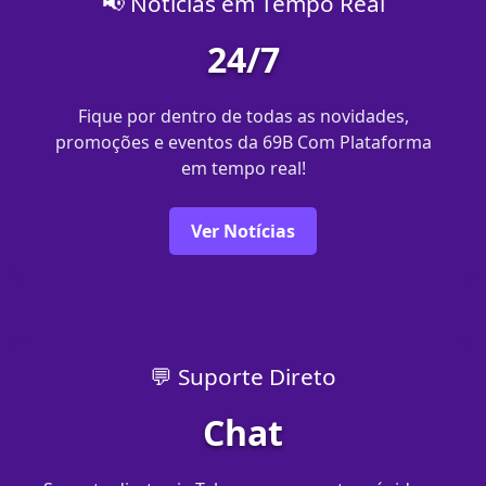
📢 Notícias em Tempo Real
24/7
Fique por dentro de todas as novidades,
promoções e eventos da 69B Com Plataforma
em tempo real!
Ver Notícias
💬 Suporte Direto
Chat