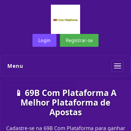
Login
Registrar-se
Menu
📱 69B Com Plataforma A
Melhor Plataforma de
Apostas
Cadastre-se na 69B Com Plataforma para ganhar