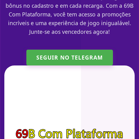
bônus no cadastro e em cada recarga. Com a 69B
Com Plataforma, você tem acesso a promoções
incríveis e uma experiência de jogo inigualável.
Junte-se aos vencedores agora!
SEGUIR NO TELEGRAM