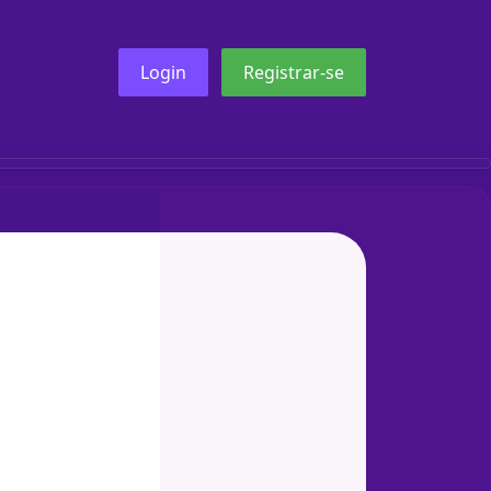
Login
Registrar-se