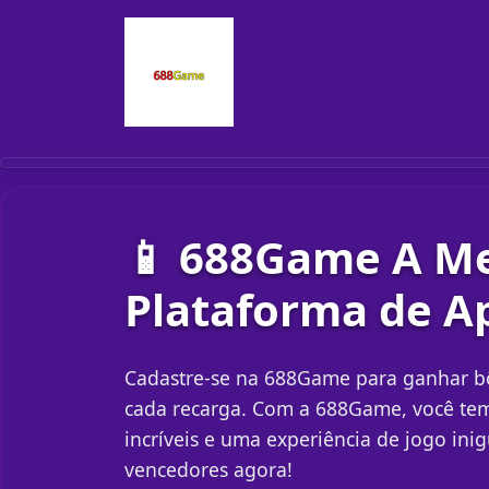
📱 688Game A M
Plataforma de A
Cadastre-se na 688Game para ganhar b
cada recarga. Com a 688Game, você te
incríveis e uma experiência de jogo inig
vencedores agora!