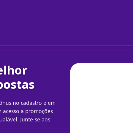
elhor
postas
ônus no cadastro e em
m acesso a promoções
ualável. Junte-se aos