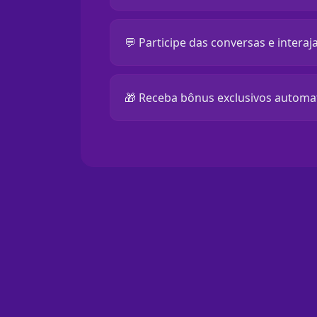
💬 Participe das conversas e interaj
🎁 Receba bônus exclusivos autom