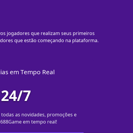
vos jogadores que realizam seus primeiros
gadores que estão começando na plataforma.
cias em Tempo Real
24/7
e todas as novidades, promoções e
 688Game em tempo real!