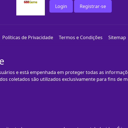
Login
Registrar-se
Políticas de Privacidade
Termos e Condições
Sitemap
de
usuários e está empenhada em proteger todas as informaçõ
os coletados são utilizados exclusivamente para fins de m