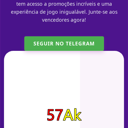
tem acesso a promoções incríveis e uma
experiência de jogo inigualável. Junte-se aos
vencedores agora!
SEGUIR NO TELEGRAM