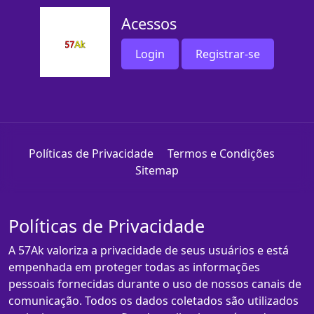
Acessos
Login
Registrar-se
Políticas de Privacidade
Termos e Condições
Sitemap
Políticas de Privacidade
A 57Ak valoriza a privacidade de seus usuários e está
empenhada em proteger todas as informações
pessoais fornecidas durante o uso de nossos canais de
comunicação. Todos os dados coletados são utilizados