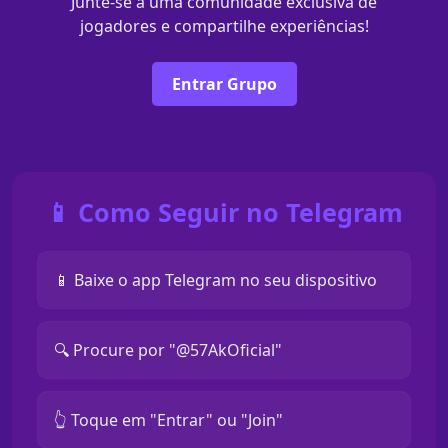
Junte-se a uma comunidade exclusiva de
jogadores e compartilhe experiências!
Entrar Grupo
📱 Como Seguir no Telegram
📱 Baixe o app Telegram no seu dispositivo
🔍 Procure por "@57AkOficial"
👆 Toque em "Entrar" ou "Join"