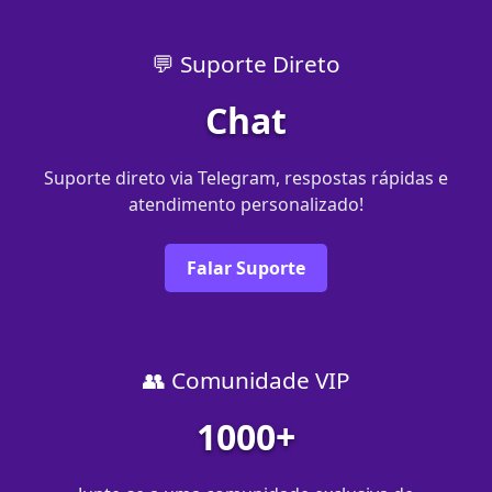
💬 Suporte Direto
Chat
Suporte direto via Telegram, respostas rápidas e
atendimento personalizado!
Falar Suporte
👥 Comunidade VIP
1000+