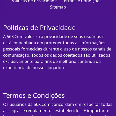
Políticas de Privacidade
Termos e Condições
Sitemap
Políticas de Privacidade
A 56X.Com valoriza a privacidade de seus usuários e
está empenhada em proteger todas as informações
pessoais fornecidas durante o uso de nossos canais de
comunicação. Todos os dados coletados são utilizados
exclusivamente para fins de melhoria contínua da
experiência de nossos jogadores.
Termos e Condições
Os usuários da 56X.Com concordam em respeitar todas
as regras e regulamentos estabelecidos. É importante