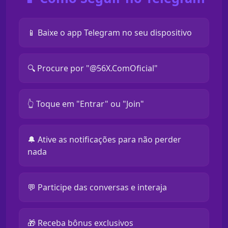
📱 Baixe o app Telegram no seu dispositivo
🔍 Procure por "@56X.ComOficial"
👆 Toque em "Entrar" ou "Join"
🔔 Ative as notificações para não perder
nada
💬 Participe das conversas e interaja
🎁 Receba bônus exclusivos