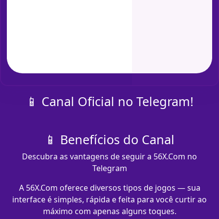
📱 Canal Oficial no Telegram!
📱 Benefícios do Canal
Descubra as vantagens de seguir a 56X.Com no
Telegram
A 56X.Com oferece diversos tipos de jogos — sua
interface é simples, rápida e feita para você curtir ao
máximo com apenas alguns toques.