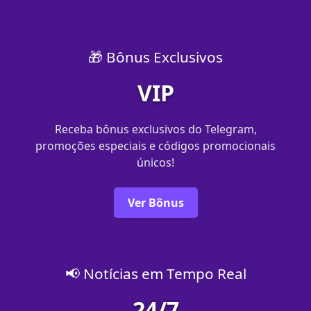
🎁 Bônus Exclusivos
VIP
Receba bônus exclusivos do Telegram,
promoções especiais e códigos promocionais
únicos!
Ver Bônus
📢 Notícias em Tempo Real
24/7