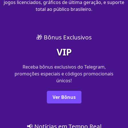
jogos licenciados, gráficos de última geração, e suporte
total ao público brasileiro.
🎁 Bônus Exclusivos
VIP
Receba bônus exclusivos do Telegram,
promoções especiais e códigos promocionais
únicos!
Ver Bônus
📢 Notícias em Tempo Real