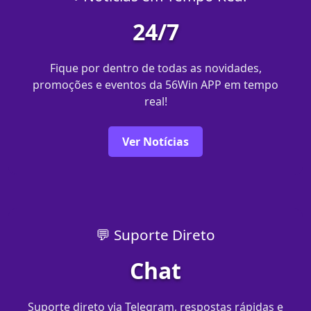
24/7
Fique por dentro de todas as novidades,
promoções e eventos da 56Win APP em tempo
real!
Ver Notícias
💬 Suporte Direto
Chat
Suporte direto via Telegram, respostas rápidas e