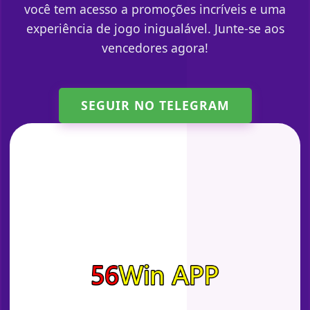
você tem acesso a promoções incríveis e uma
experiência de jogo inigualável. Junte-se aos
vencedores agora!
SEGUIR NO TELEGRAM