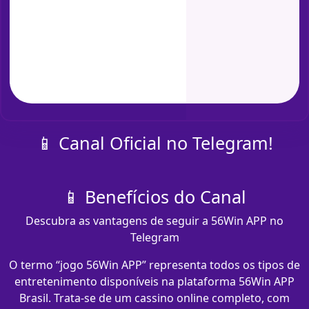
📱 Canal Oficial no Telegram!
📱 Benefícios do Canal
Descubra as vantagens de seguir a 56Win APP no
Telegram
O termo “jogo 56Win APP” representa todos os tipos de
entretenimento disponíveis na plataforma 56Win APP
Brasil. Trata-se de um cassino online completo, com