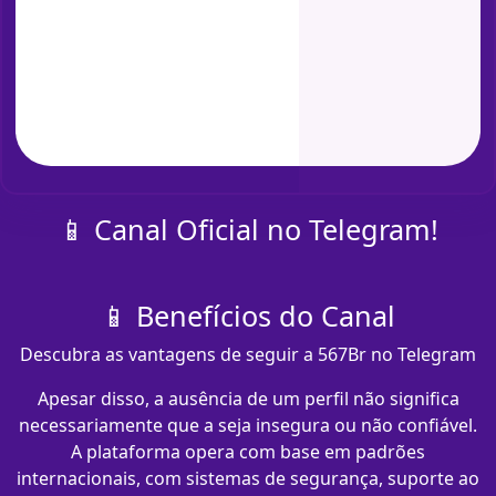
📱 Canal Oficial no Telegram!
📱 Benefícios do Canal
Descubra as vantagens de seguir a 567Br no Telegram
Apesar disso, a ausência de um perfil não significa
necessariamente que a seja insegura ou não confiável.
A plataforma opera com base em padrões
internacionais, com sistemas de segurança, suporte ao