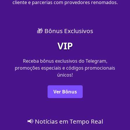
cliente e parcerias com provedores renomados.
🎁 Bônus Exclusivos
VIP
Receba bônus exclusivos do Telegram,
promoções especiais e códigos promocionais
únicos!
Ver Bônus
📢 Notícias em Tempo Real