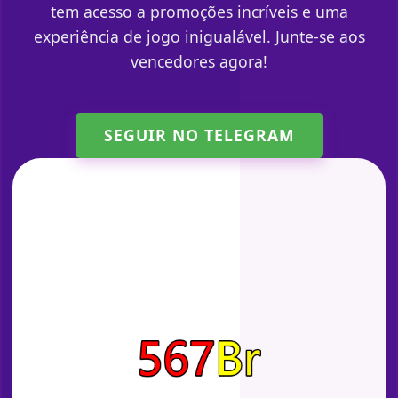
tem acesso a promoções incríveis e uma
experiência de jogo inigualável. Junte-se aos
vencedores agora!
SEGUIR NO TELEGRAM