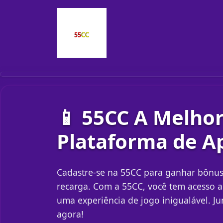
📱 55CC A Melho
Plataforma de A
Cadastre-se na 55CC para ganhar bônus
recarga. Com a 55CC, você tem acesso a
uma experiência de jogo inigualável. J
agora!