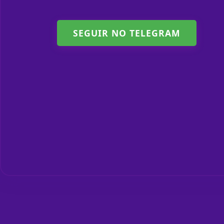
SEGUIR NO TELEGRAM