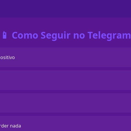
📱 Como Seguir no Telegram
ositivo
erder nada