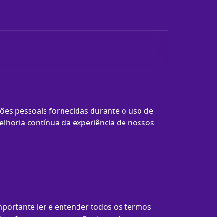
ções pessoais fornecidas durante o uso de
elhoria contínua da experiência de nossos
mportante ler e entender todos os termos