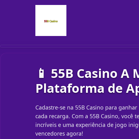
📱 55B Casino A 
Plataforma de A
Cadastre-se na 55B Casino para ganhar
cada recarga. Com a 55B Casino, você 
incríveis e uma experiência de jogo inig
vencedores agora!