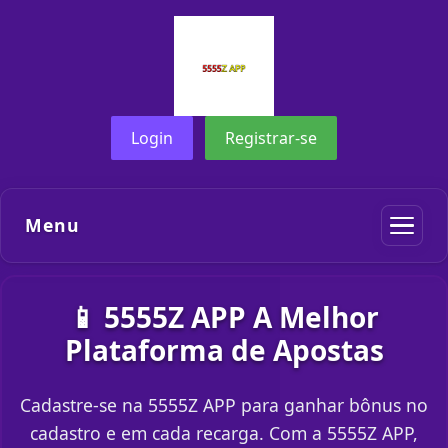
Login
Registrar-se
Menu
📱 5555Z APP A Melhor
Plataforma de Apostas
Cadastre-se na 5555Z APP para ganhar bônus no
cadastro e em cada recarga. Com a 5555Z APP,