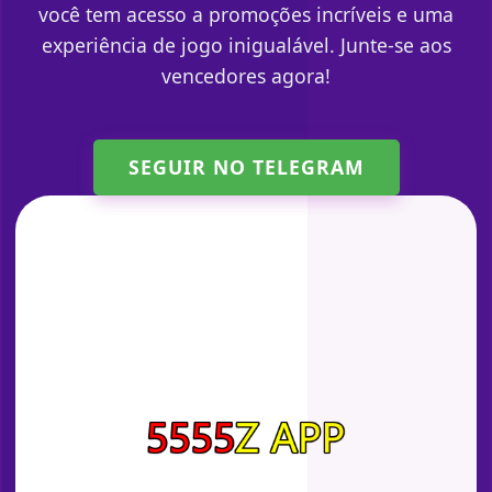
você tem acesso a promoções incríveis e uma
experiência de jogo inigualável. Junte-se aos
vencedores agora!
SEGUIR NO TELEGRAM