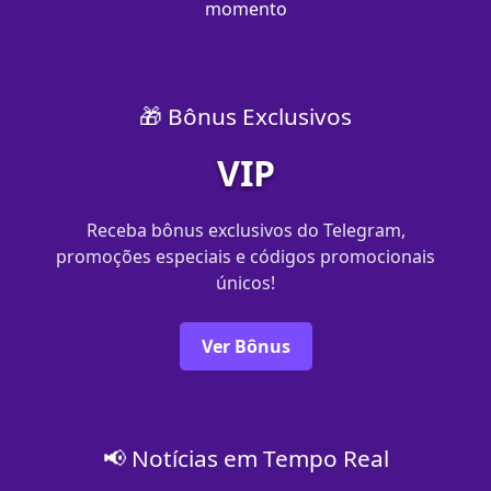
momento
🎁 Bônus Exclusivos
VIP
Receba bônus exclusivos do Telegram,
promoções especiais e códigos promocionais
únicos!
Ver Bônus
📢 Notícias em Tempo Real