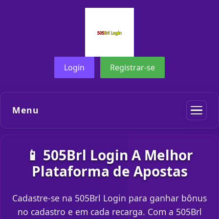
Login
Registrar-se
Menu
📱 505Brl Login A Melhor
Plataforma de Apostas
Cadastre-se na 505Brl Login para ganhar bônus
no cadastro e em cada recarga. Com a 505Brl