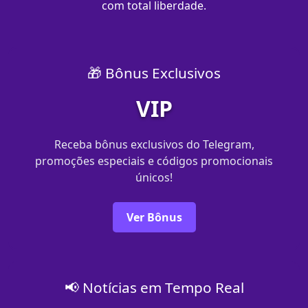
com total liberdade.
🎁 Bônus Exclusivos
VIP
Receba bônus exclusivos do Telegram,
promoções especiais e códigos promocionais
únicos!
Ver Bônus
📢 Notícias em Tempo Real