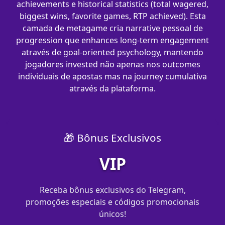
achievements e historical statistics (total wagered,
biggest wins, favorite games, RTP achieved). Esta
camada de metagame cria narrative pessoal de
progression que enhances long-term engagement
através de goal-oriented psychology, mantendo
jogadores invested não apenas nos outcomes
individuais de apostas mas na journey cumulativa
através da plataforma.
🎁 Bônus Exclusivos
VIP
Receba bônus exclusivos do Telegram,
promoções especiais e códigos promocionais
únicos!