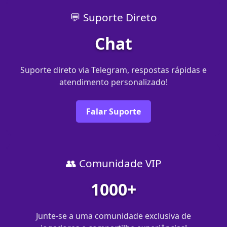
💬 Suporte Direto
Chat
Suporte direto via Telegram, respostas rápidas e
atendimento personalizado!
Falar Suporte
👥 Comunidade VIP
1000+
Junte-se a uma comunidade exclusiva de