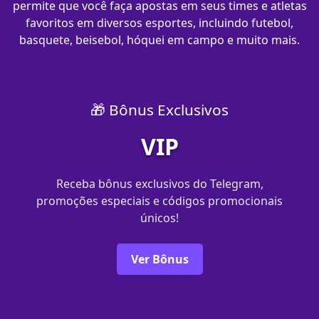
permite que você faça apostas em seus times e atletas
favoritos em diversos esportes, incluindo futebol,
basquete, beisebol, hóquei em campo e muito mais.
🎁 Bônus Exclusivos
VIP
Receba bônus exclusivos do Telegram,
promoções especiais e códigos promocionais
únicos!
Ver Bônus