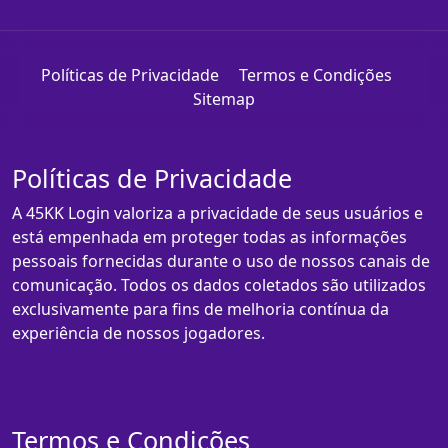
Políticas de Privacidade
Termos e Condições
Sitemap
Políticas de Privacidade
A 45KK Login valoriza a privacidade de seus usuários e
está empenhada em proteger todas as informações
pessoais fornecidas durante o uso de nossos canais de
comunicação. Todos os dados coletados são utilizados
exclusivamente para fins de melhoria contínua da
experiência de nossos jogadores.
Termos e Condições