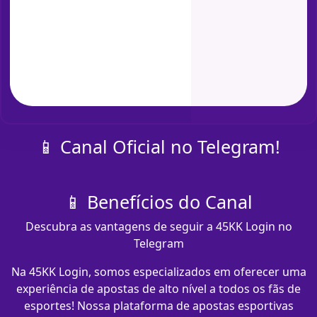
📱 Canal Oficial no Telegram!
📱 Benefícios do Canal
Descubra as vantagens de seguir a 45KK Login no
Telegram
Na 45KK Login, somos especializados em oferecer uma
experiência de apostas de alto nível a todos os fãs de
esportes! Nossa plataforma de apostas esportivas