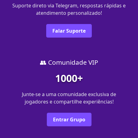
Suporte direto via Telegram, respostas rápidas e
atendimento personalizado!
Falar Suporte
👥 Comunidade VIP
1000+
Junte-se a uma comunidade exclusiva de
jogadores e compartilhe experiências!
Entrar Grupo