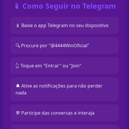
📱 Como Seguir no Telegram
📱 Baixe o app Telegram no seu dispositivo
🔍 Procure por "@4444WinOficial"
👆 Toque em "Entrar" ou "Join"
🔔 Ative as notificações para não perder
nada
💬 Participe das conversas e interaja