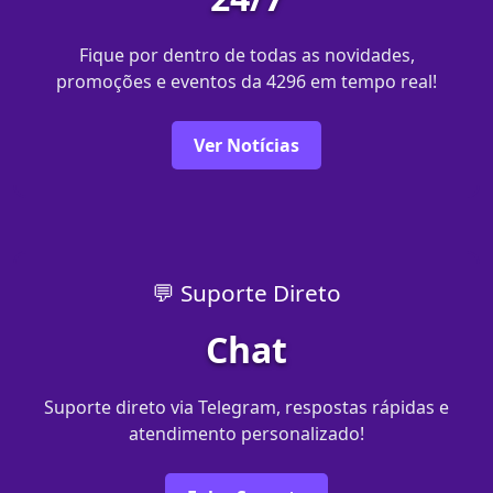
Fique por dentro de todas as novidades,
promoções e eventos da 4296 em tempo real!
Ver Notícias
💬 Suporte Direto
Chat
Suporte direto via Telegram, respostas rápidas e
atendimento personalizado!