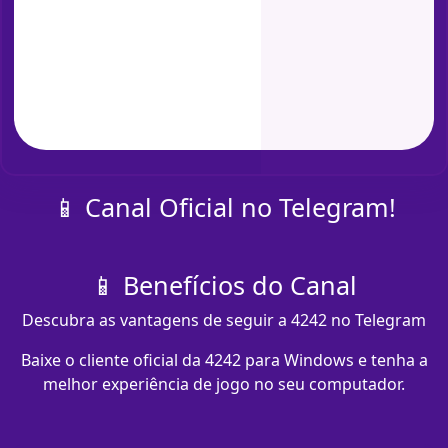
📱 Canal Oficial no Telegram!
📱 Benefícios do Canal
Descubra as vantagens de seguir a 4242 no Telegram
Baixe o cliente oficial da 4242 para Windows e tenha a
melhor experiência de jogo no seu computador.