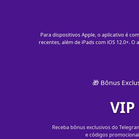
Para dispositivos Apple, o aplicativo é c
recentes, além de iPads com iOS 12.0+. O a
🎁 Bônus Exclu
VIP
Receba bônus exclusivos do Telegra
e códigos promocionai