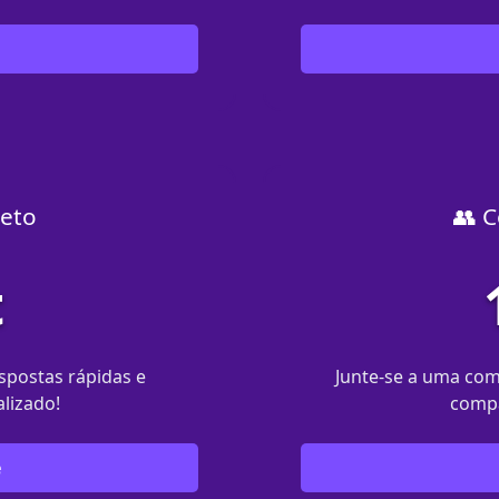
reto
👥 
t
espostas rápidas e
Junte-se a uma com
lizado!
compa
e