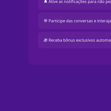
🔔 Ative as notificações para não p
💬 Participe das conversas e interaj
🎁 Receba bônus exclusivos autom