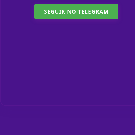
SEGUIR NO TELEGRAM