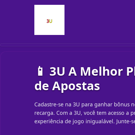
📱 3U A Melhor 
de Apostas
Cadastre-se na 3U para ganhar bônus n
recarga. Com a 3U, você tem acesso a p
experiência de jogo inigualável. Junte-