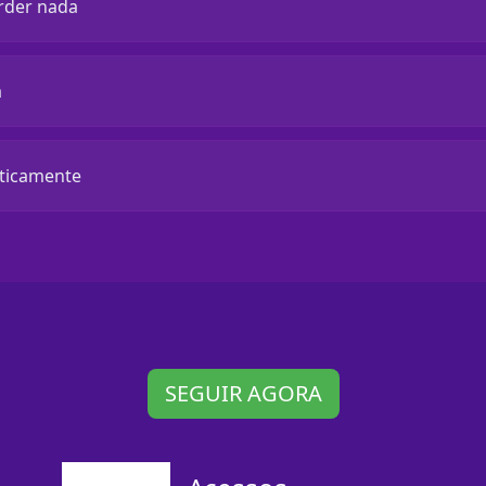
erder nada
a
aticamente
SEGUIR AGORA