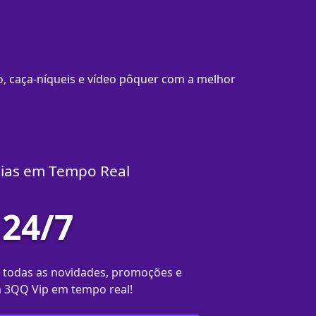
vo, caça-níqueis e vídeo pôquer com a melhor
cias em Tempo Real
24/7
e todas as novidades, promoções e
a 3QQ Vip em tempo real!