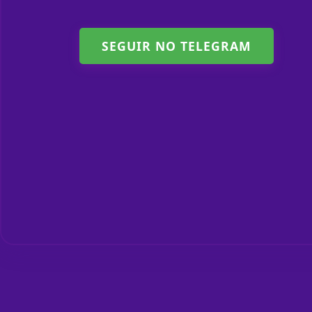
SEGUIR NO TELEGRAM