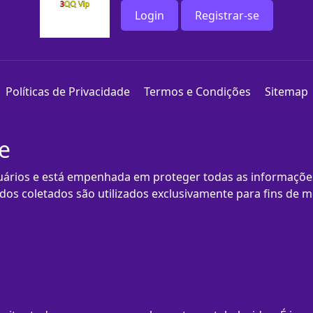
Login
Registrar-se
Políticas de Privacidade
Termos e Condições
Sitemap
de
suários e está empenhada em proteger todas as informaçõe
os coletados são utilizados exclusivamente para fins de m