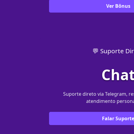
Ver Bônus
💬 Suporte Di
Cha
Suporte direto via Telegram, r
atendimento persona
Falar Suport