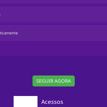
a
aticamente
SEGUIR AGORA
Acessos