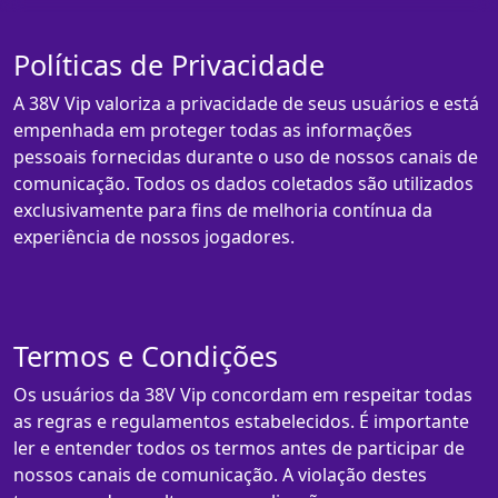
Políticas de Privacidade
A 38V Vip valoriza a privacidade de seus usuários e está
empenhada em proteger todas as informações
pessoais fornecidas durante o uso de nossos canais de
comunicação. Todos os dados coletados são utilizados
exclusivamente para fins de melhoria contínua da
experiência de nossos jogadores.
Termos e Condições
Os usuários da 38V Vip concordam em respeitar todas
as regras e regulamentos estabelecidos. É importante
ler e entender todos os termos antes de participar de
nossos canais de comunicação. A violação destes