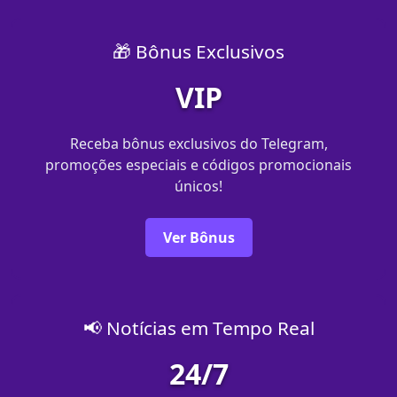
🎁 Bônus Exclusivos
VIP
Receba bônus exclusivos do Telegram,
promoções especiais e códigos promocionais
únicos!
Ver Bônus
📢 Notícias em Tempo Real
24/7