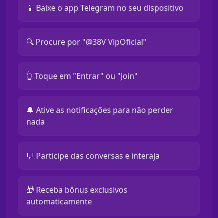
📱 Baixe o app Telegram no seu dispositivo
🔍 Procure por "@38V VipOficial"
👆 Toque em "Entrar" ou "Join"
🔔 Ative as notificações para não perder
nada
💬 Participe das conversas e interaja
🎁 Receba bônus exclusivos
automaticamente