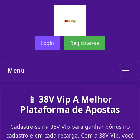
Login
Registrar-se
Menu
📱 38V Vip A Melhor
Plataforma de Apostas
Cadastre-se na 38V Vip para ganhar bônus no
cadastro e em cada recarga. Com a 38V Vip, você