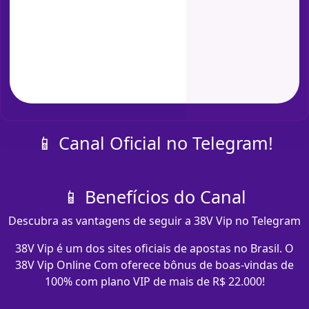
📱 Canal Oficial no Telegram!
📱 Benefícios do Canal
Descubra as vantagens de seguir a 38V Vip no Telegram
38V Vip é um dos sites oficiais de apostas no Brasil. O
38V Vip Online Com oferece bônus de boas-vindas de
100% com plano VIP de mais de R$ 22.000!