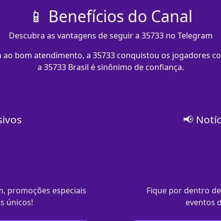
📱 Benefícios do Canal
Descubra as vantagens de seguir a 35733 no Telegram
o bom atendimento, a 35733 conquistou os jogadores com
a 35733 Brasil é sinônimo de confiança.
sivos
📢 Notí
m, promoções especiais
Fique por dentro d
s únicos!
eventos 