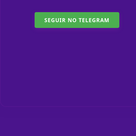
SEGUIR NO TELEGRAM