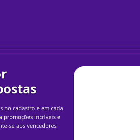
or
postas
s no cadastro e em cada
a promoções incríveis e
unte-se aos vencedores