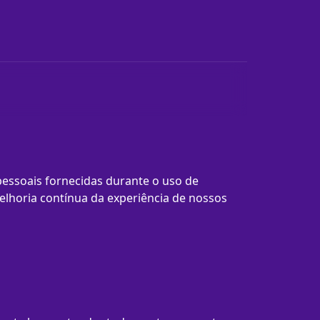
pessoais fornecidas durante o uso de
elhoria contínua da experiência de nossos