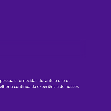
pessoais fornecidas durante o uso de
elhoria contínua da experiência de nossos