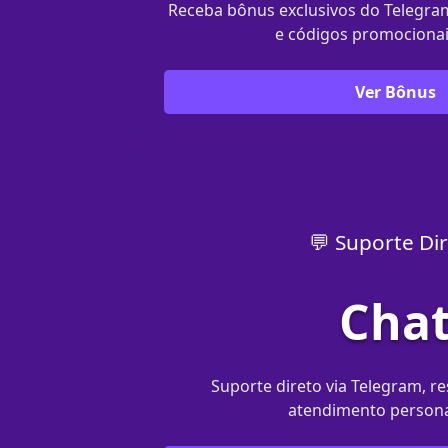
Receba bônus exclusivos do Telegra
e códigos promocionai
Ver Bônus
💬 Suporte Di
Cha
Suporte direto via Telegram, r
atendimento persona