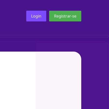
Login
Registrar-se