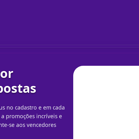
or
postas
us no cadastro e em cada
a promoções incríveis e
unte-se aos vencedores