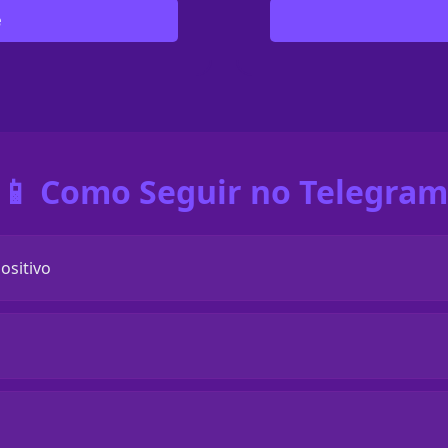
e
📱 Como Seguir no Telegram
ositivo