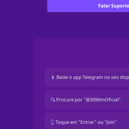
Falar Suport
📱 Baixe o app Telegram no seu disp
🔍 Procure por "@30WimOficial"
👆 Toque em "Entrar" ou "Join"