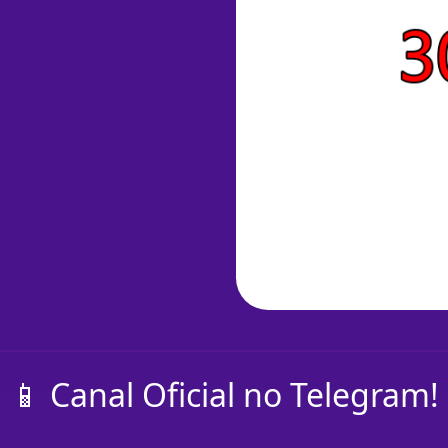
📱 Canal Oficial no Telegram!