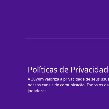
Políticas de Privacida
A 30Wim valoriza a privacidade de seus us
nossos canais de comunicação. Todos os dad
jogadores.