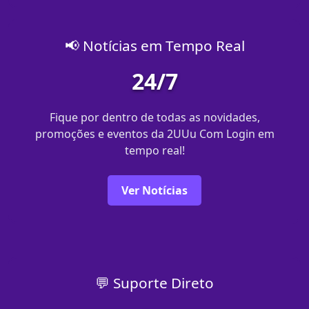
📢 Notícias em Tempo Real
24/7
Fique por dentro de todas as novidades,
promoções e eventos da 2UUu Com Login em
tempo real!
Ver Notícias
💬 Suporte Direto