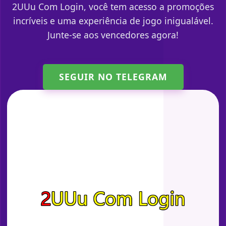
2UUu Com Login, você tem acesso a promoções
incríveis e uma experiência de jogo inigualável.
Junte-se aos vencedores agora!
SEGUIR NO TELEGRAM