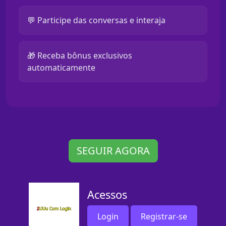
💬 Participe das conversas e interaja
🎁 Receba bônus exclusivos
automaticamente
SEGUIR AGORA
Acessos
Login
Registrar-se