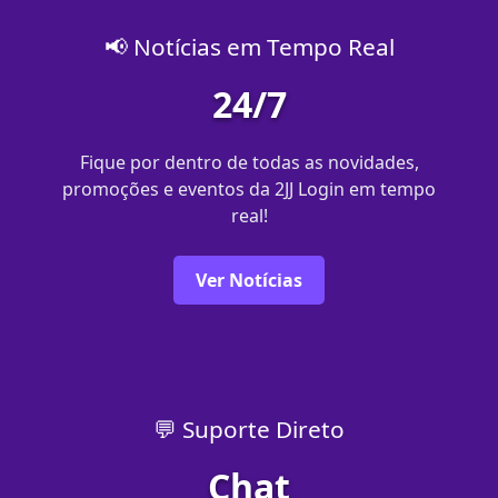
📢 Notícias em Tempo Real
24/7
Fique por dentro de todas as novidades,
promoções e eventos da 2JJ Login em tempo
real!
Ver Notícias
💬 Suporte Direto
Chat