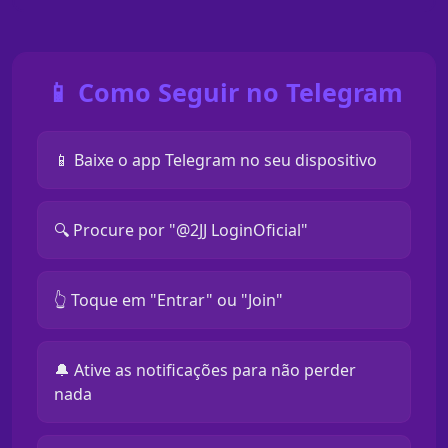
📱 Como Seguir no Telegram
📱 Baixe o app Telegram no seu dispositivo
🔍 Procure por "@2JJ LoginOficial"
👆 Toque em "Entrar" ou "Join"
🔔 Ative as notificações para não perder
nada