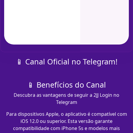
📱 Canal Oficial no Telegram!
📱 Benefícios do Canal
Descubra as vantagens de seguir a 2JJ Login no
Telegram
Para dispositivos Apple, o aplicativo é compatível com
iOS 12.0 ou superior. Esta versão garante
compatibilidade com iPhone 5s e modelos mais