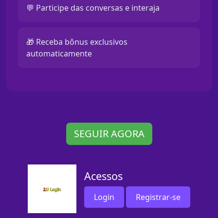
💬 Participe das conversas e interaja
🎁 Receba bônus exclusivos
automaticamente
SEGUIR AGORA
Acessos
Login
Registrar-se