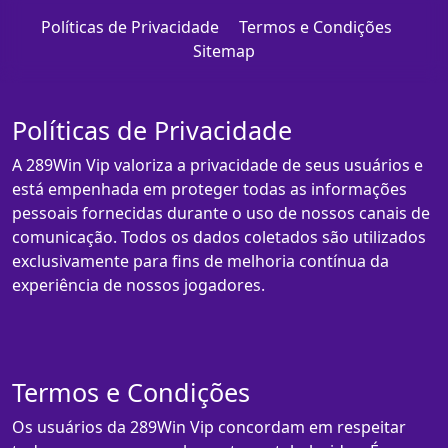
Políticas de Privacidade
Termos e Condições
Sitemap
Políticas de Privacidade
A 289Win Vip valoriza a privacidade de seus usuários e
está empenhada em proteger todas as informações
pessoais fornecidas durante o uso de nossos canais de
comunicação. Todos os dados coletados são utilizados
exclusivamente para fins de melhoria contínua da
experiência de nossos jogadores.
Termos e Condições
Os usuários da 289Win Vip concordam em respeitar