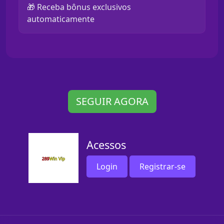
🎁 Receba bônus exclusivos
automaticamente
SEGUIR AGORA
Acessos
Login
Registrar-se