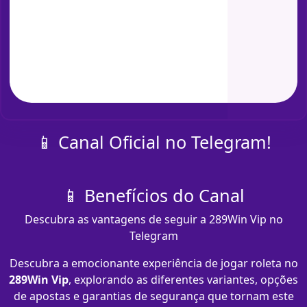
📱 Canal Oficial no Telegram!
📱 Benefícios do Canal
Descubra as vantagens de seguir a 289Win Vip no
Telegram
Descubra a emocionante experiência de jogar roleta no
289Win Vip
, explorando as diferentes variantes, opções
de apostas e garantias de segurança que tornam este