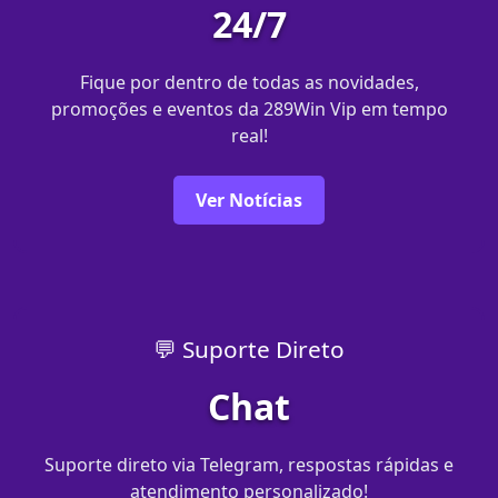
24/7
Fique por dentro de todas as novidades,
promoções e eventos da 289Win Vip em tempo
real!
Ver Notícias
💬 Suporte Direto
Chat
Suporte direto via Telegram, respostas rápidas e
atendimento personalizado!