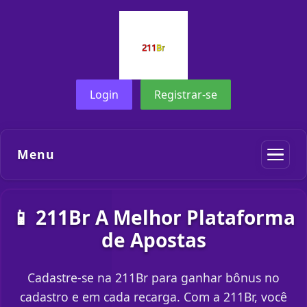
Login
Registrar-se
Menu
📱 211Br A Melhor Plataforma
de Apostas
Cadastre-se na 211Br para ganhar bônus no
cadastro e em cada recarga. Com a 211Br, você