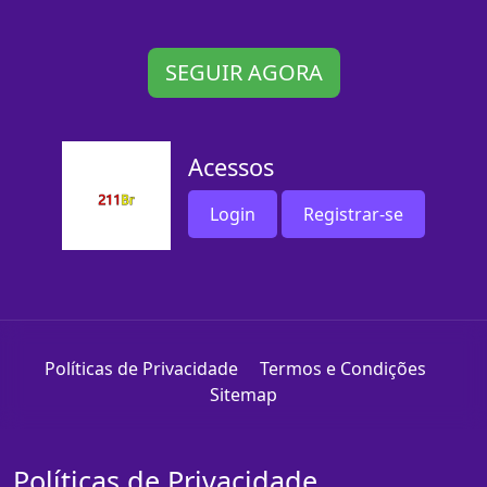
SEGUIR AGORA
Acessos
Login
Registrar-se
Políticas de Privacidade
Termos e Condições
Sitemap
Políticas de Privacidade