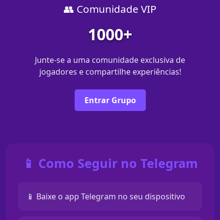
👥 Comunidade VIP
1000+
Junte-se a uma comunidade exclusiva de
jogadores e compartilhe experiências!
Entrar Grupo
📱 Como Seguir no Telegram
📱 Baixe o app Telegram no seu dispositivo