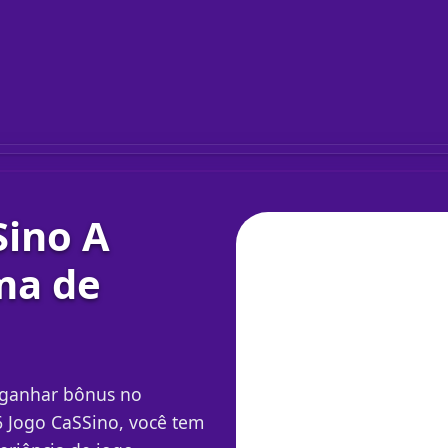
Sino A
ma de
 ganhar bônus no
6 Jogo CaSSino, você tem