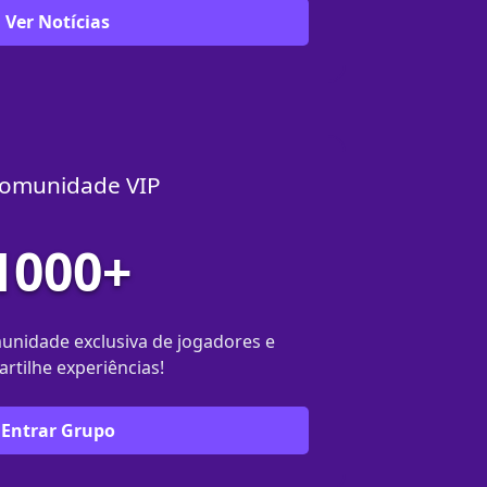
Ver Notícias
Comunidade VIP
1000+
unidade exclusiva de jogadores e
rtilhe experiências!
Entrar Grupo