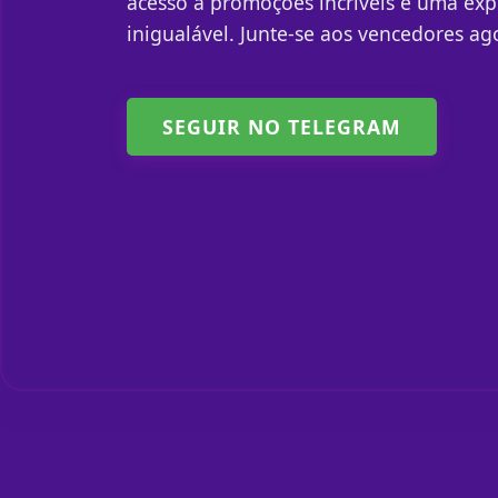
acesso a promoções incríveis e uma exp
inigualável. Junte-se aos vencedores ag
SEGUIR NO TELEGRAM