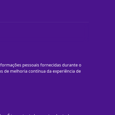
informações pessoais fornecidas durante o
ns de melhoria contínua da experiência de