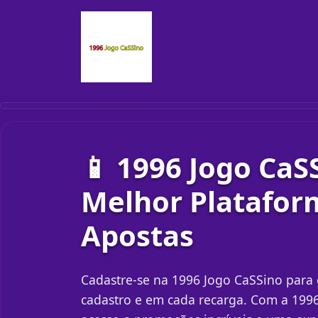
📱 1996 Jogo CaS
Melhor Platafor
Apostas
Cadastre-se na 1996 Jogo CaSSino para
cadastro e em cada recarga. Com a 199