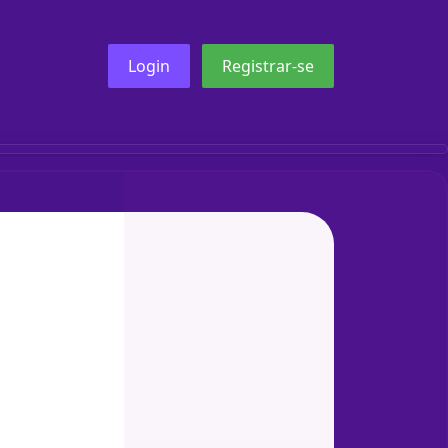
Login
Registrar-se