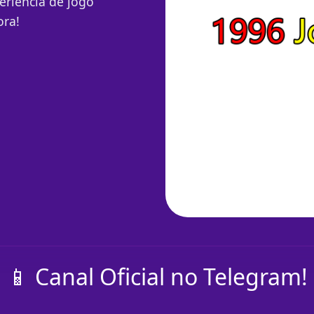
eriência de jogo
ora!
📱 Canal Oficial no Telegram!