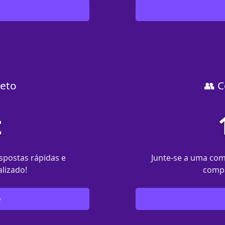
reto
👥 
t
espostas rápidas e
Junte-se a uma com
lizado!
compa
e