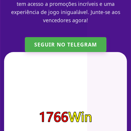
tem acesso a promoções incríveis e uma
experiência de jogo inigualável. Junte-se aos
vencedores agora!
SEGUIR NO TELEGRAM