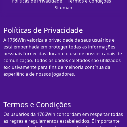
Políticas de Privacidade
Termos e Condições
Sitemap
Políticas de Privacidade
A 1766Win valoriza a privacidade de seus usuários e
está empenhada em proteger todas as informações
pessoais fornecidas durante o uso de nossos canais de
comunicação. Todos os dados coletados são utilizados
exclusivamente para fins de melhoria contínua da
experiência de nossos jogadores.
Termos e Condições
Os usuários da 1766Win concordam em respeitar todas
as regras e regulamentos estabelecidos. É importante