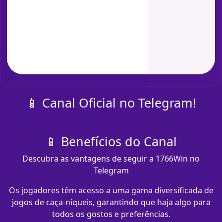
📱 Canal Oficial no Telegram!
📱 Benefícios do Canal
Descubra as vantagens de seguir a 1766Win no
Telegram
Os jogadores têm acesso a uma gama diversificada de
jogos de caça-níqueis, garantindo que haja algo para
todos os gostos e preferências.