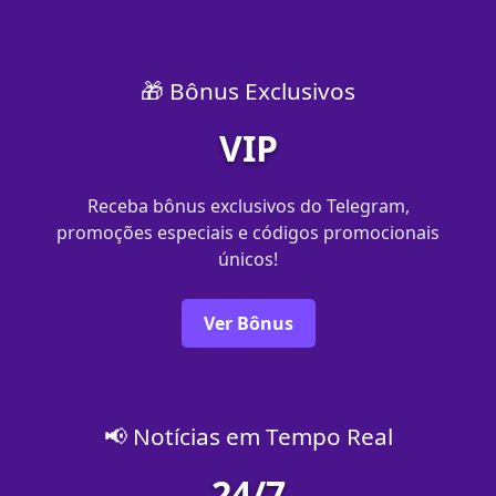
🎁 Bônus Exclusivos
VIP
Receba bônus exclusivos do Telegram,
promoções especiais e códigos promocionais
únicos!
Ver Bônus
📢 Notícias em Tempo Real
24/7