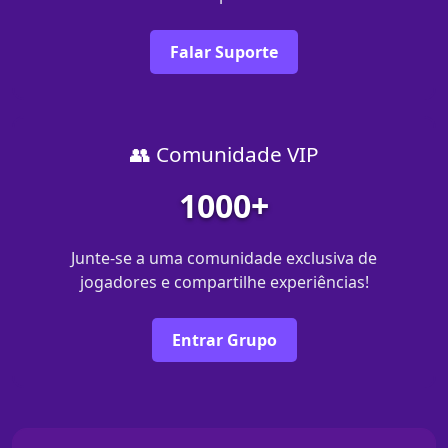
Falar Suporte
👥 Comunidade VIP
1000+
Junte-se a uma comunidade exclusiva de
jogadores e compartilhe experiências!
Entrar Grupo