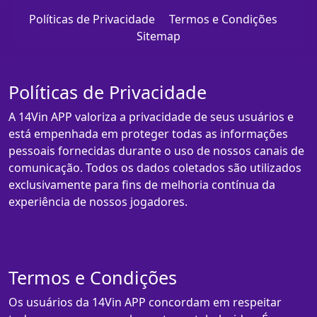
Políticas de Privacidade
Termos e Condições
Sitemap
Políticas de Privacidade
A 14Vin APP valoriza a privacidade de seus usuários e
está empenhada em proteger todas as informações
pessoais fornecidas durante o uso de nossos canais de
comunicação. Todos os dados coletados são utilizados
exclusivamente para fins de melhoria contínua da
experiência de nossos jogadores.
Termos e Condições
Os usuários da 14Vin APP concordam em respeitar