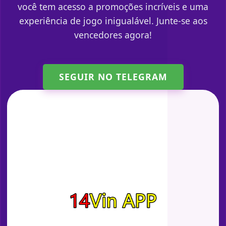
você tem acesso a promoções incríveis e uma
experiência de jogo inigualável. Junte-se aos
vencedores agora!
SEGUIR NO TELEGRAM