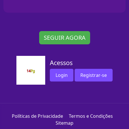
SEGUIR AGORA
Acessos
Login
Registrar-se
Políticas de Privacidade
Termos e Condições
Sitemap