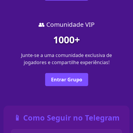
👥 Comunidade VIP
1000+
Junte-se a uma comunidade exclusiva de
jogadores e compartilhe experiências!
Entrar Grupo
📱 Como Seguir no Telegram