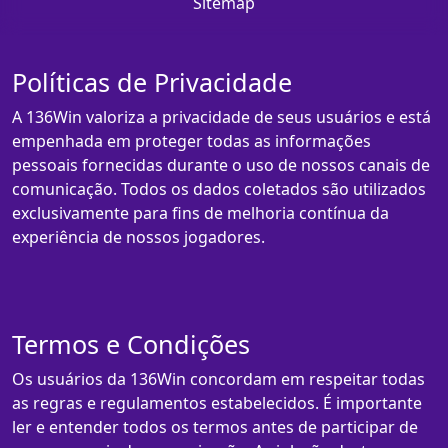
Sitemap
Políticas de Privacidade
A 136Win valoriza a privacidade de seus usuários e está
empenhada em proteger todas as informações
pessoais fornecidas durante o uso de nossos canais de
comunicação. Todos os dados coletados são utilizados
exclusivamente para fins de melhoria contínua da
experiência de nossos jogadores.
Termos e Condições
Os usuários da 136Win concordam em respeitar todas
as regras e regulamentos estabelecidos. É importante
ler e entender todos os termos antes de participar de