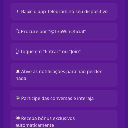
📱 Baixe o app Telegram no seu dispositivo
🔍 Procure por "@136WinOficial"
👆 Toque em "Entrar" ou "Join"
🔔 Ative as notificações para não perder
nada
💬 Participe das conversas e interaja
🎁 Receba bônus exclusivos
automaticamente